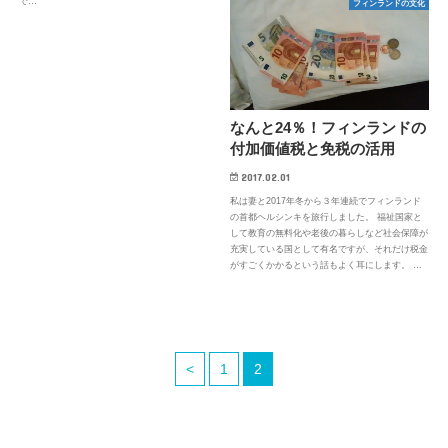
で…
フィンランドの文化
なんと24％！フィンランドの
付加価値税と免税の活用
2017.02.01
私は妻と2017年冬から３年連続でフィンランド
の首都ヘルシンキを旅行しました。 福祉国家と
して教育の無料化や老後の暮らしなど社会保障が
充実している国として有名ですが、それだけ税金
がすごくかかるという話もよく耳にします。 …
<
1
2