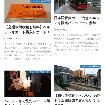
ヘルシンキの移動方法
日本語音声ガイド付きヘルシ
ンキ観光バスツアーに参加
【交通や博物館も無料】ヘル
2018.02.03
シンキカード購入レポート！
初めてヘルシンキ旅行に出かける方は、市内の主
2018.01.28
な見どころを回る観光バスツアーに参加してみて
はいかがでしょうか。約2時間で主な見どころを
フィンランドの旅行ガイド本によく登場する「ヘ
回ることができ、しかも日本語の音声ガイドがつ
ルシンキカード」。2018年1月現在、24時間料金
いているので、フィンランドやヘルシンキの歴
が48ユーロと高額なのですが、市内の主要交通網
史…
は無料となりますし、博物館をたくさん訪れたい
方は、上手に使うと元手以上に使うこと…
ヘルシンキの移動方法
フィンランドのムーミン
【初心者必読】ヘルシンキの
トラム路線図で迷わない５つ
ヘルシンキで見たムーミン製