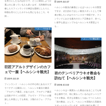
を売りにしたものばかりで、どこに宿泊しようか
2019.02.07
選ぶのに迷っている人も多いはず。元刑務所を改
ヘルシンキ観光の象徴といえばヘルシンキ大聖堂
修したりフィンランドの神話を題材にしたりと、
ですが、ぜひ訪れてほしい観光スポットとして筆
特徴を売りにしたホテルも気になるところ。今
者が推したいのはウスペンスキー寺院です。フィ
回…
ンランドにおける最大のロシア正教会で、赤々し
い派手な姿はシンプルなヘルシンキ大聖堂より
も…
ヘルシンキのお店
ヘルシンキの教会巡り
巨匠アアルトデザインのカフ
ェで一服【ヘルシンキ観光】
岩のテンペリアウキオ教会を
訪ねて【ヘルシンキ観光】
2019.02.01
フィンランド・ヘルシンキの中心街にあるエスプ
2018.03.02
ラーナディ公園沿いに、ヘルシンキ最古の書店
ヘルシンキは一風変わった教会があることでも有
「アカデミア書店」があります。アカデミア書店
名な都市です。特に変わっているのはテンペリア
は北欧デザインの巨匠、アルヴァ・アアルトが建
ウキオ教会。巨大な岩盤をくりぬいてつくられた
築した本屋としても有名。２階のカフェ・アアル
「岩の教会」として、ヘルシンキ屈指の人気観光
ト…
スポットとなっています。今回は旅行を通じて