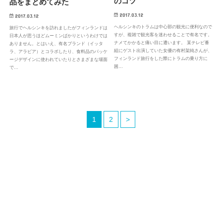
のコツ
品をまとめてみた
2017.03.12
2017.03.12
ヘルシンキのトラムは中心部の観光に便利なので
旅行でヘルシンキを訪れましたがフィンランドは
すが、複雑で観光客を迷わせることで有名です。
日本人が思うほどムーミンばかりというわけでは
ナメてかかると痛い目に遭います。 某テレビ番
ありません。とはいえ、有名ブランド（イッタ
組にゲスト出演していた女優の有村架純さんが、
ラ、アラビア）とコラボしたり、食料品のパッケ
フィンランド旅行をした際にトラムの乗り方に
ージデザインに使われていたりとさまざまな場面
困…
で…
1
2
>