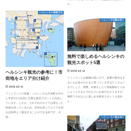
テ…
ヘルシンキの移動方法
ヘルシンキの教会巡り
無料で楽しめるヘルシンキの
観光スポット5選
2018.02.12
ヘルシンキ観光の参考に！市
街地をエリア分け紹介
フィンランドは物価が高いので、食事や観光をす
るにもお金がかかると思っている方はたくさんい
2018.02.14
るでしょう。実際、外食をしたり美術館めぐりを
しようとするとそれなりにお金がかかりますが、
フィンランドの首都・ヘルシンキは中央駅を中心
無料でそれなりに楽しめる観光スポットも意外
に半径2キロ以内に主要な観光スポットが点在し
と…
ています。しかも、それぞれのエリアは異なった
特徴を持っているため、目的を持ってエリアを回
れば効率よく観光することができる街です。今
回…
ヘルシンキの教会巡り