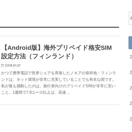
【Android版】海外プリペイド格安SIM
設定方法（フィンランド）
2018.01.27
かつて携帯電話で世界シェアを席巻したノキアの発祥地・フィンラ
ンドは、ネット環境が非常に充実していることでも有名な国です。
私が最も感動したのは、旅行者向けのプリペイドSIMが非常に安い
こと。1週間で7.9ユーロ払えば、高速…