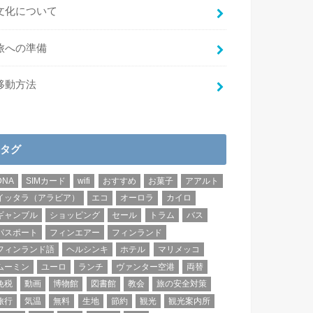
文化について
旅への準備
移動方法
タグ
DNA
SIMカード
wifi
おすすめ
お菓子
アアルト
イッタラ（アラビア）
エコ
オーロラ
カイロ
ギャンブル
ショッピング
セール
トラム
バス
パスポート
フィンエアー
フィンランド
フィンランド語
ヘルシンキ
ホテル
マリメッコ
ムーミン
ユーロ
ランチ
ヴァンター空港
両替
免税
動画
博物館
図書館
教会
旅の安全対策
旅行
気温
無料
生地
節約
観光
観光案内所