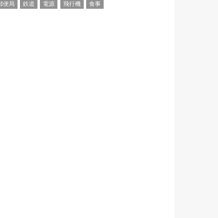
郵便局
鉄道
電源
飛行機
食事