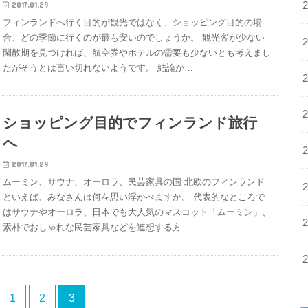
2017.01.29
フィンランドへ行く目的が観光ではなく、ショッピング目的の場
合、どの季節に行くのが最も安いのでしょうか。 観光客が少ない
閑散期を見つければ、航空券やホテルの需要も少ないとも考えまし
たがそうとは言い切れないようです。 結論か…
ショッピング目的でフィンランド旅行
へ
2017.01.29
ムーミン、サウナ、オーロラ、民芸家具の国 北欧のフィンランド
といえば、みなさんは何を思い浮かべますか。 代表的なところで
はサウナやオーロラ、日本でも大人気のマスコット「ムーミン」、
素朴でおしゃれな民芸家具などを連想する方…
1
2
3