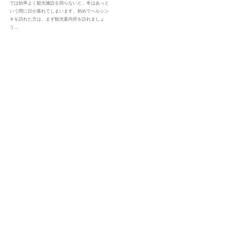
では効率よく観光施設を回らないと、冬はあっと
いう間に日が暮れてしまいます。初めてヘルシン
キを訪れた方は、まず観光案内所を訪れましょ
う…