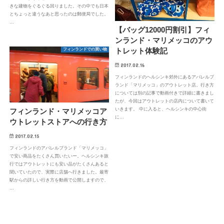
きな建物をぐるぐる回りました。その中でも日本
とちょっと違うなあと思ったのは郵便局でした。
…
【バッグ12000円割引】フィ
ンランド・マリメッコのアウ
トレット体験記
フィンランドでの買い物
2017.02.16
フィンランドのヘルシンキ郊外にあるアパレルブ
ランド「マリメッコ」のアウトレット店。行き方
については別の記事で動画付きで詳細に書きまし
たが、今回はアウトレットの店内について書いて
いきます。 中に入ると、ヘルシンキの中心街
フィンランド・マリメッコア
に…
ウトレットストアへの行き方
2017.02.15
フィンランドのアパレルブランド「マリメッコ」
で安い商品をたくさん買いたいー。ヘルシンキ旅
行ではアウトレットにも安い品がたくさんあると
聞いていたので、実際に店舗へ行きました。最寄
駅からの詳しい行き方を動画で公開しますので、
…