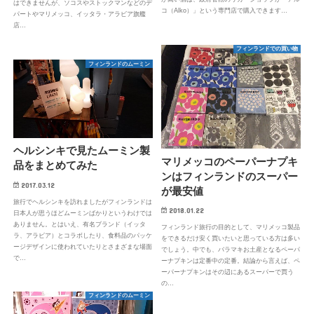
はできませんが、ソコスやストックマンなどのデ
コ（Alko）」という専門店で購入できます…
パートやマリメッコ、イッタラ・アラビア旗艦
店…
フィンランドでの買い物
フィンランドのムーミン
ヘルシンキで見たムーミン製
マリメッコのペーパーナプキ
品をまとめてみた
ンはフィンランドのスーパー
2017.03.12
が最安値
旅行でヘルシンキを訪れましたがフィンランドは
2018.01.22
日本人が思うほどムーミンばかりというわけでは
ありません。とはいえ、有名ブランド（イッタ
フィンランド旅行の目的として、マリメッコ製品
ラ、アラビア）とコラボしたり、食料品のパッケ
をできるだけ安く買いたいと思っている方は多い
ージデザインに使われていたりとさまざまな場面
でしょう。中でも、バラマキお土産となるペーパ
で…
ーナプキンは定番中の定番。結論から言えば、ペ
ーパーナプキンはその辺にあるスーパーで買う
の…
フィンランドのムーミン