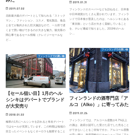
2019.01.31
2019.07.02
フィンランドのスーパーなどを訪ねると、日本食
や日本雑貨がたくさん置かれています。フィンラ
北欧最大級のデパートとして知られる「ストック
ンドで日本食が普及したのは、ヘルシンキにある
マン」。ファッション、コスメ、電化製品、食品
「東京館」という店が大きく貢献していること
と全てが集約された巨大施設なので、一カ所で遅
を、テレビ番組で知りました。2019年のヘル
くまで買い物ができるのが大きな魅力。観光客の
シ…
関心事であるセール情報（クレイジーセールな
ど…
フィンランドでの買い物
フィンランドでの買い物
【セール狙い目】1月のヘル
フィンランドの酒専門店「ア
シンキはデパートでブランド
ルコ（Alko）」に寄ってみた
が大安売り
2019.01.26
2018.01.22
フィンランドでは、アルコール度数が4.7%以上
極寒の1月にヘルシンキを訪れると有名デパート
の酒は、政府が認可した受けた店でした売ること
ではセールが充実しています。この時期は地域の
ができないことをご存知ですか。アルコール度数
目立ったイベントもなくオーロラも観察すること
が高い酒は、政府管轄のリカーショップが「アル