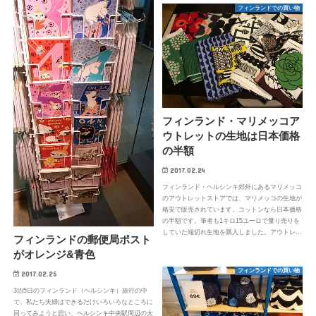
フィンランドでの買い物
フィンランド・マリメッコア
ウトレットの生地は日本価格
の半額
2017.02.24
フィンランド・ヘルシンキ郊外にあるマリメッコ
のアウトレットストアでは、マリメッコの生地が
格安で販売されています。コットンなら日本価格
の半額です。筆者も1キロ15ユーロで量り売りを
していた端切れ生地を購入しました。アウトレ…
フィンランドの郵便局ポスト
がオレンジ&青色
フィンランドでの買い物
2017.02.25
3泊5日のフィンランド（ヘルシンキ）旅行の中
で、私たち夫婦はできるだけいろいろなところに
回ってみようと思い、ヘルシンキ中央駅周辺の大